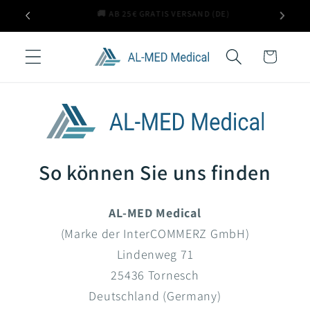
Direkt
🧾 AUF RECHNUNG BESTELLEN
📞 BE
zum
Inhalt
Warenkorb
So können Sie uns finden
AL-MED Medical
(Marke der InterCOMMERZ GmbH)
Lindenweg 71
25436 Tornesch
Deutschland (Germany)